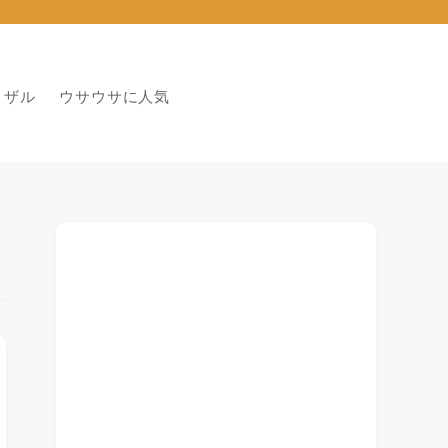
りザル
ウサウサに人気