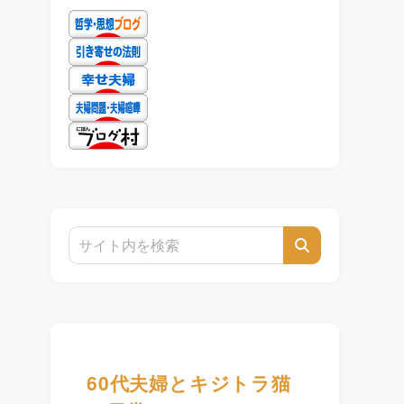
60代夫婦とキジトラ猫