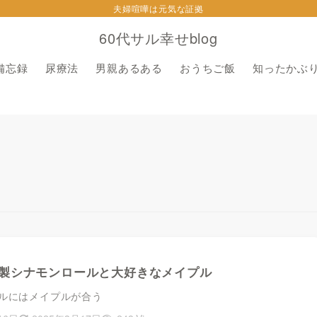
夫婦喧嘩は元気な証拠
60代サル幸せblog
備忘録
尿療法
男親あるある
おうちご飯
知ったかぶ
製シナモンロールと大好きなメイプル
ルにはメイプルが合う