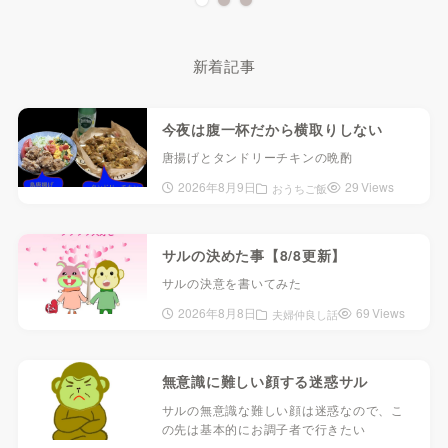
新着記事
今夜は腹一杯だから横取りしない
唐揚げとタンドリーチキンの晩酌
2026年8月9日
29 Views
おうちご飯
サルの決めた事【8/8更新】
サルの決意を書いてみた
2026年8月8日
69 Views
夫婦仲良し話
無意識に難しい顔する迷惑サル
サルの無意識な難しい顔は迷惑なので、こ
の先は基本的にお調子者で行きたい