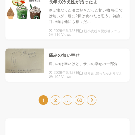
長年の冷え性が治ったよ
冷え性だった頃に好きだった甘い物 毎日で
は無いが、週に2回は食べたと思う。勿論、
甘い物は他にも様々だ…
2026年6月28日
脱小麦粉＆脱砂糖メニュー
116 Views
痛みの無い幸せ
痛いのは辛いけど、サルの幸せの一部分
2026年6月27日
独り言
知ったかぶりザル
102 Views
1
2
…
60