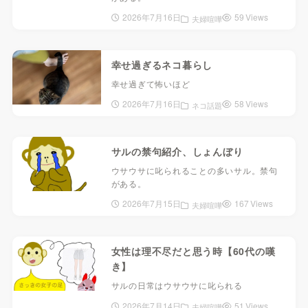
2026年7月16日
59 Views
夫婦喧嘩
幸せ過ぎるネコ暮らし
幸せ過ぎて怖いほど
2026年7月16日
58 Views
ネコ話題
サルの禁句紹介、しょんぼり
ウサウサに叱られることの多いサル。禁句
がある。
2026年7月15日
167 Views
夫婦喧嘩
女性は理不尽だと思う時【60代の嘆
き】
サルの日常はウサウサに叱られる
2026年7月14日
51 Views
夫婦喧嘩