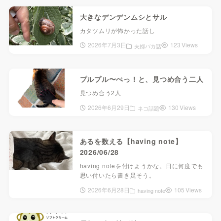
大きなデンデンムシとサル
カタツムリが怖かった話し
2026年7月3日
123 Views
夫婦バカ話
プルプル〜ぺっ！と、見つめ合う二人
見つめ合う2人
2026年6月29日
130 Views
ネコ話題
あるを数える【having note】
2026/06/28
having noteを付けようかな。日に何度でも
思い付いたら書き足そう。
2026年6月28日
105 Views
having note