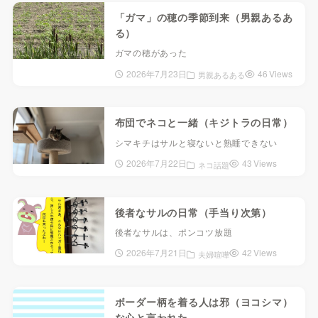
「ガマ」の穂の季節到来（男親あるあ
る）
ガマの穂があった
2026年7月23日
46 Views
男親あるある
布団でネコと一緒（キジトラの日常）
シマキチはサルと寝ないと熟睡できない
2026年7月22日
43 Views
ネコ話題
後者なサルの日常（手当り次第）
後者なサルは、ポンコツ放題
2026年7月21日
42 Views
夫婦喧嘩
ボーダー柄を着る人は邪（ヨコシマ）
な心と言われた