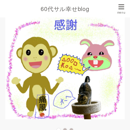
60代サル幸せblog