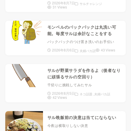
2026年8月7日
サルチャレンジ
31 Views
モンベルのバックパックは丸洗い可
能。毎度サルは余計なことをする
バックパックのつけ置き洗いのお手伝い
2026年8月6日
43 Views
夫婦バカ話
サルが野菜サラダを作るよ（後者なり
に頑張るサルの空回り）
千切りに挑戦してみたサル
2026年8月5日
ネコ話題
夫婦バカ話
42 Views
サル晩飯前の決意は当てにならない
今夜は横取りしない決意