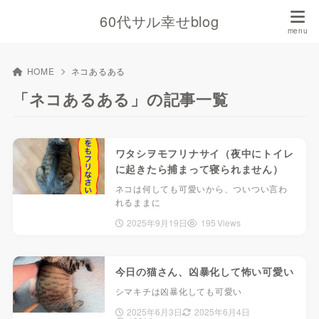
60代サル幸せblog
HOME
ネコあるある
「ネコあるある」の記事一覧
ワタシヲモフリナサイ（夜中にトイレ
に起きたら捕まって寝られません）
ネコは何しても可愛いから、ついつい言わ
れるままに
2025年9月19日
195 Views
今日の猫さん、凶暴化して怖い可愛い
シマキチは凶暴化しても可愛い
2025年6月3日
2025年6月4日