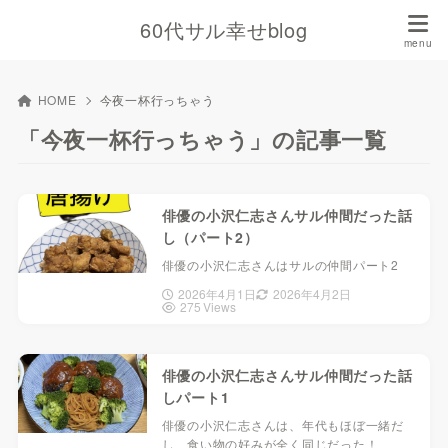
60代サル幸せblog
HOME
今夜一杯行っちゃう
「今夜一杯行っちゃう」の記事一覧
俳優の小沢仁志さんサル仲間だった話
し（パート2）
俳優の小沢仁志さんはサルの仲間パート2
2026年4月1日
2026年4月2日
275 Views
俳優の小沢仁志さんサル仲間だった話
しパート1
俳優の小沢仁志さんは、年代もほぼ一緒だ
し、食い物の好みが全く同じだった！