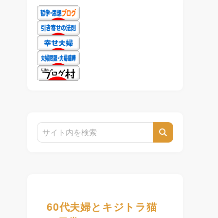
60代夫婦とキジトラ猫