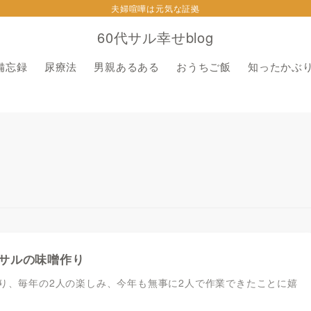
夫婦喧嘩は元気な証拠
60代サル幸せblog
備忘録
尿療法
男親あるある
おうちご飯
知ったかぶ
サルの味噌作り
り、毎年の2人の楽しみ、今年も無事に2人で作業できたことに嬉