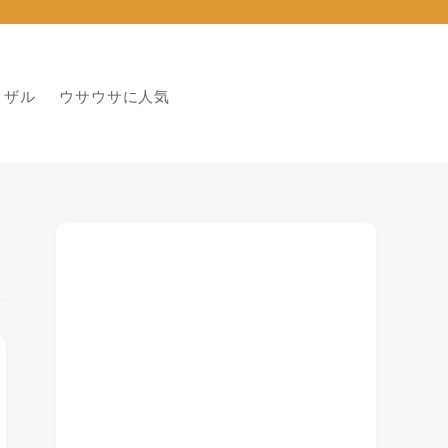
りザル
ウサウサに人気