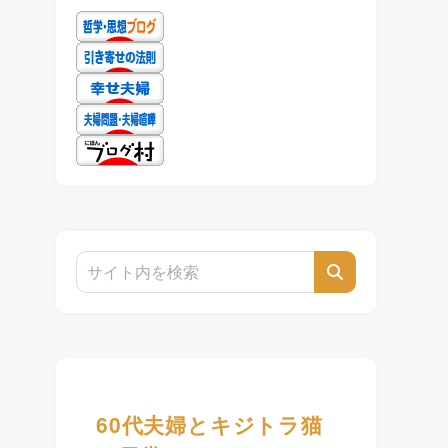
60代夫婦とキジトラ猫