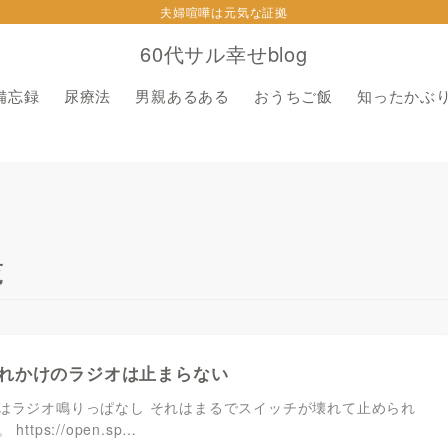
夫婦喧嘩は元気な証拠
60代サル幸せblog
備忘録
尿療法
男親あるある
おうちご飯
知ったかぶ
覧
れかけのラジオは止まらない
はラジオ鳴りっぱなし それはまるでスイッチが壊れて止められ
ttps://open.sp…