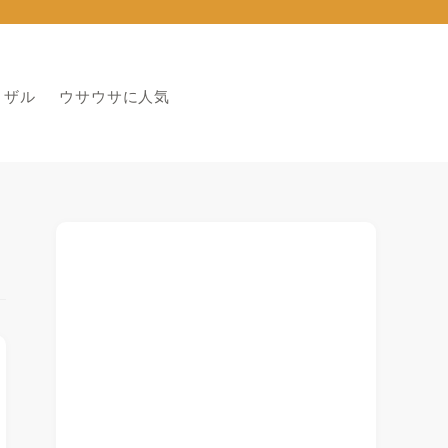
りザル
ウサウサに人気