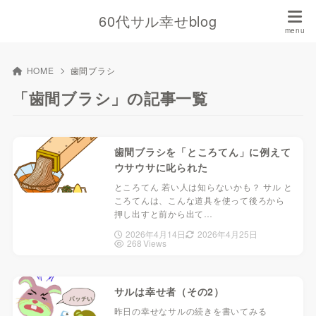
60代サル幸せblog
HOME
歯間ブラシ
「歯間ブラシ」の記事一覧
歯間ブラシを「ところてん」に例えて
ウサウサに叱られた
ところてん 若い人は知らないかも？ サル と
ころてんは、こんな道具を使って後ろから
押し出すと前から出て…
2026年4月14日
2026年4月25日
268 Views
サルは幸せ者（その2）
昨日の幸せなサルの続きを書いてみる