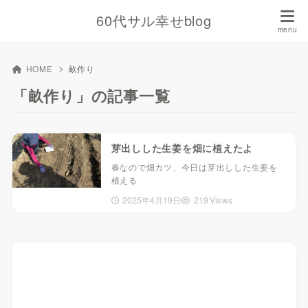
60代サル幸せblog
HOME
畝作り
「畝作り」の記事一覧
芽出しした生姜を畑に植えたよ
春なので畑カツ、今日は芽出しした生姜を
植える
2025年4月19日
219 Views