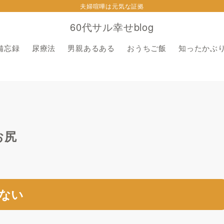
夫婦喧嘩は元気な証拠
60代サル幸せblog
備忘録
尿療法
男親あるある
おうちご飯
知ったかぶ
お尻
ない