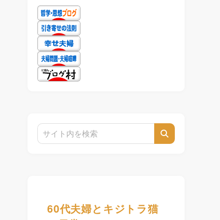
60代夫婦とキジトラ猫