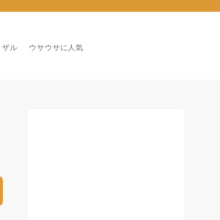
りザル
ウサウサに人気