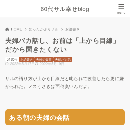
60代サル幸せblog
HOME
知ったかぶりザル
お絵書き
夫婦バカ話し、お前は「上から目線」
だから聞きたくない
広告
お絵書き
夫婦の日常
夫婦バカ話
2022年5月17日
2022年5月19日
サルの語り方が上から目線だと叱られて改善したら更に嫌
がられた。メスうさぎは面倒臭いんだよ。
ある朝の夫婦の会話