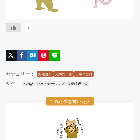
0
カテゴリー：
お絵書き
夫婦の日常
夫婦バカ話
タグ：
バカ話
パートナーシップ
夫婦喧嘩
絵
この記事を書いた人