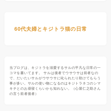
60代夫婦とキジトラ猫の日常
当ブログは、キジトラを溺愛するサルの平凡な日常の一
コマを書いてます。 サルは後者でウサウサは前者なの
で、だいたいサルがウサウサに叱られたり助けてもらう
事が多い。サルの使い物になるのはキジトラネコのシマ
キチとのお昼寝くらいかも知れない。（心屋仁之助さん
の言う前者後者）