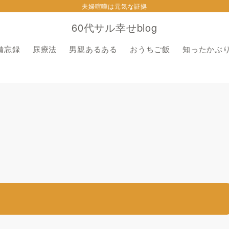
夫婦喧嘩は元気な証拠
60代サル幸せblog
備忘録
尿療法
男親あるある
おうちご飯
知ったかぶ