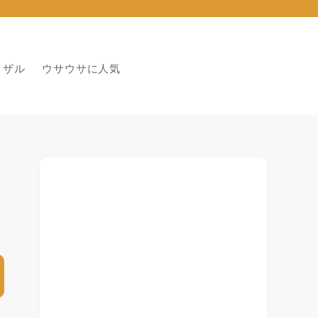
りザル
ウサウサに人気