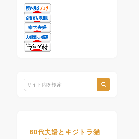
60代夫婦とキジトラ猫