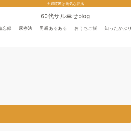
夫婦喧嘩は元気な証拠
60代サル幸せblog
備忘録
尿療法
男親あるある
おうちご飯
知ったかぶ