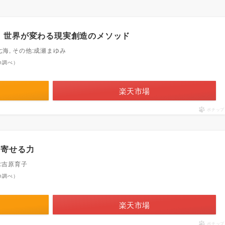
 世界が変わる現実創造のメソッド
七海, その他:成瀬まゆみ
zon調べ）
楽天市場
ポチップ
引き寄せる力
訳:吉原育子
zon調べ）
楽天市場
ポチップ