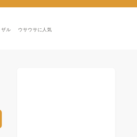
りザル
ウサウサに人気