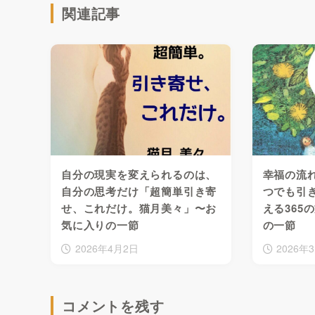
関連記事
自分の現実を変えられるのは、
幸福の流
自分の思考だけ「超簡単引き寄
つでも引
せ、これだけ。猫月美々」〜お
える365
気に入りの一節
の一節
2026年4月2日
2026年
コメントを残す