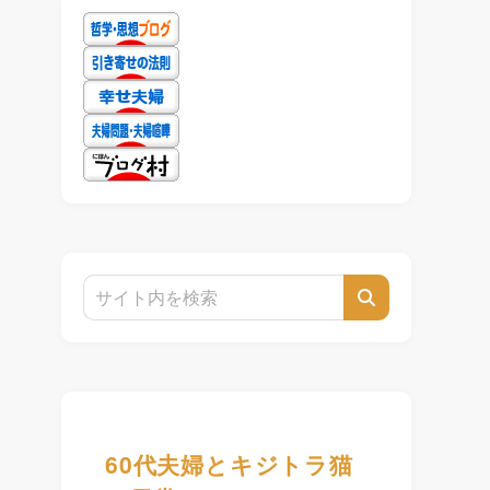
60代夫婦とキジトラ猫