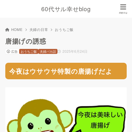
60代サル幸せblog
HOME
夫婦の日常
おうちご飯
唐揚げの誘惑
2025年6月24日
広告
おうちご飯
夫婦バカ話
今夜はウサウサ特製の唐揚げだよ