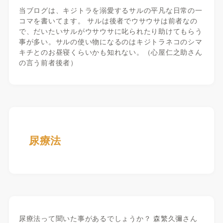
当ブログは、キジトラを溺愛するサルの平凡な日常の一
コマを書いてます。 サルは後者でウサウサは前者なの
で、だいたいサルがウサウサに叱られたり助けてもらう
事が多い。サルの使い物になるのはキジトラネコのシマ
キチとのお昼寝くらいかも知れない。（心屋仁之助さん
の言う前者後者）
尿療法
尿療法って聞いた事があるでしょうか？ 森繁久彌さん