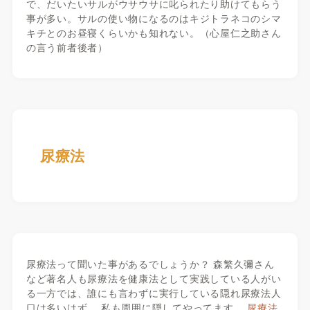
で、だいたいサルがウサウサに叱られたり助けてもらう
事が多い。サルの使い物になるのはキジトラネコのシマ
キチとのお昼寝くらいかも知れない。（心屋仁之助さん
の言う前者後者）
尿療法
尿療法って聞いた事があるでしょうか？ 森繁久彌さん
など著名人も尿療法を健康法として実践している人がい
る一方では、誰にも言わずに実行している隠れ尿療法人
口は多いはず。 私も周囲に隠してやってます。
尿療法