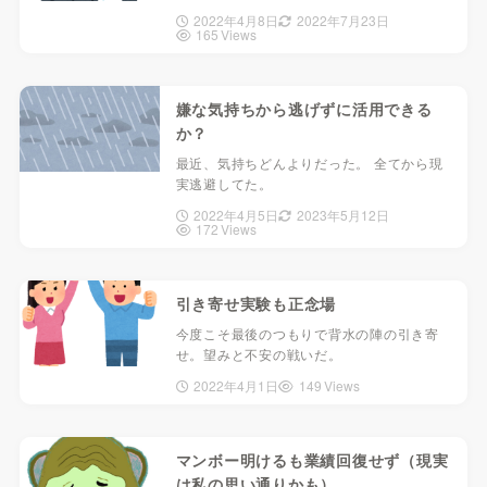
2022年4月8日
2022年7月23日
165 Views
嫌な気持ちから逃げずに活用できる
か？
最近、気持ちどんよりだった。 全てから現
実逃避してた。
2022年4月5日
2023年5月12日
172 Views
引き寄せ実験も正念場
今度こそ最後のつもりで背水の陣の引き寄
せ。望みと不安の戦いだ。
2022年4月1日
149 Views
マンボー明けるも業績回復せず（現実
は私の思い通りかも）