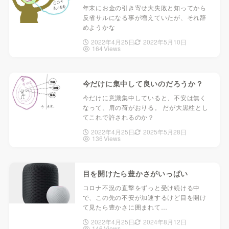
年末にお金の引き寄せ大失敗と知ってから
反省サルになる事が増えていたが、それ辞
めようかな
2022年4月25日
2022年5月10日
164 Views
今だけに集中して良いのだろうか？
今だけに意識集中していると、不安は無く
なって、肩の荷がおりる。 だが大黒柱とし
てこれで許されるのか？
2022年4月25日
2025年5月28日
136 Views
目を開けたら豊かさがいっぱい
コロナ不況の直撃をずっと受け続ける中
で、この先の不安が加速するけど目を開け
て見たら豊かさに囲まれて…
2022年4月25日
2024年8月12日
146 Views