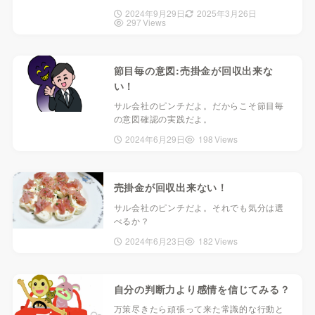
2024年9月29日
2025年3月26日
297 Views
節目毎の意図:売掛金が回収出来な
い！
サル会社のピンチだよ。だからこそ節目毎
の意図確認の実践だよ。
2024年6月29日
198 Views
売掛金が回収出来ない！
サル会社のピンチだよ。それでも気分は選
べるか？
2024年6月23日
182 Views
自分の判断力より感情を信じてみる？
万策尽きたら頑張って来た常識的な行動と