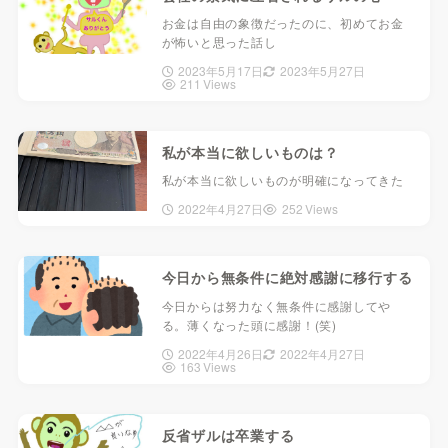
お金は自由の象徴だったのに、初めてお金
が怖いと思った話し
2023年5月17日
2023年5月27日
211 Views
私が本当に欲しいものは？
私が本当に欲しいものが明確になってきた
2022年4月27日
252 Views
今日から無条件に絶対感謝に移行する
今日からは努力なく無条件に感謝してや
る。薄くなった頭に感謝！(笑)
2022年4月26日
2022年4月27日
163 Views
反省ザルは卒業する