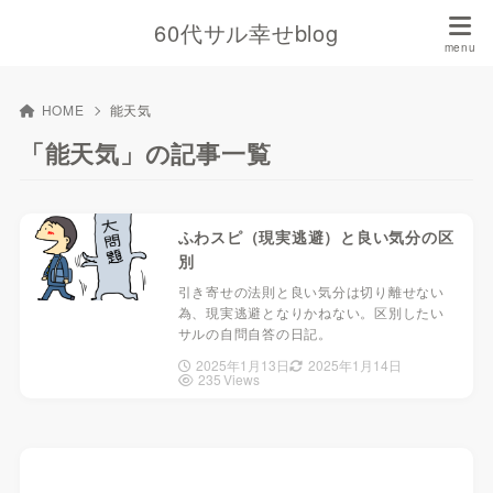
60代サル幸せblog
HOME
能天気
「能天気」の記事一覧
ふわスピ（現実逃避）と良い気分の区
別
引き寄せの法則と良い気分は切り離せない
為、現実逃避となりかねない。区別したい
サルの自問自答の日記。
2025年1月13日
2025年1月14日
235 Views