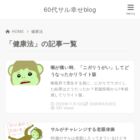
60代サル幸せblog
HOME
健康法
「健康法」の記事一覧
喉が痛い時、「ニガリうがい」してど
うなったかリライト版
喉風邪で悪化する前に、にがりでウガイし
た結果はどうだったか？初版投稿から1年経
過してリライト版。
2023年11月10日
2026年5月20日
581 Views
サルがチャレンジする老眼体操
60歳のサルは老眼に入ってきているけど今