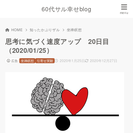
60代サル幸せblog
HOME
知ったかぶりザル
坐禅瞑想
思考に気づく速度アップ 20日目
（2020/01/25）
2020年1月25日
2020年12月27日
広告
坐禅瞑想
引寄せ実験