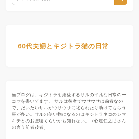
60代夫婦とキジトラ猫の日常
当ブログは、キジトラを溺愛するサルの平凡な日常の一
コマを書いてます。 サルは後者でウサウサは前者なの
で、だいたいサルがウサウサに叱られたり助けてもらう
事が多い。サルの使い物になるのはキジトラネコのシマ
キチとのお昼寝くらいかも知れない。（心屋仁之助さん
の言う前者後者）