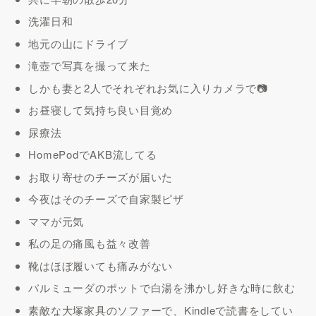
洗濯日和
地元の山にドライブ
滝壺で写真を撮って来た
しかも妻と2人でそれぞれお気に入りカメラで📷
お昼寝して気持ち良い目覚め
尿療法
HomePodでAKB流してる
お取り寄せのチーズが届いた
今夜はそのチーズで自家製ピザ
ママが元気
私の足の痛風も益々改善
靴はほぼ履いても痛みがない
バルミューダのポットで白湯を沸かし好きな時に飲む
素敵な大塚家具のソファーで、Kindleで読書をしてい