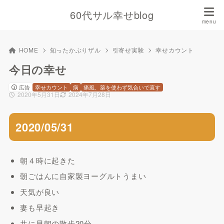
60代サル幸せblog
HOME
知ったかぶりザル
引寄せ実験
幸せカウント
今日の幸せ
広告
幸せカウント
病
痛風、薬を使わず気合いで直す
2020年5月31日
2024年7月28日
2020/05/31
朝４時に起きた
朝ごはんに自家製ヨーグルトうまい
天気が良い
妻も早起き
共に早朝の散歩20分