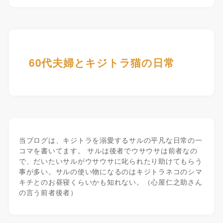
60代夫婦とキジトラ猫の日常
当ブログは、キジトラを溺愛するサルの平凡な日常の一
コマを書いてます。 サルは後者でウサウサは前者なの
で、だいたいサルがウサウサに叱られたり助けてもらう
事が多い。サルの使い物になるのはキジトラネコのシマ
キチとのお昼寝くらいかも知れない。（心屋仁之助さん
の言う前者後者）