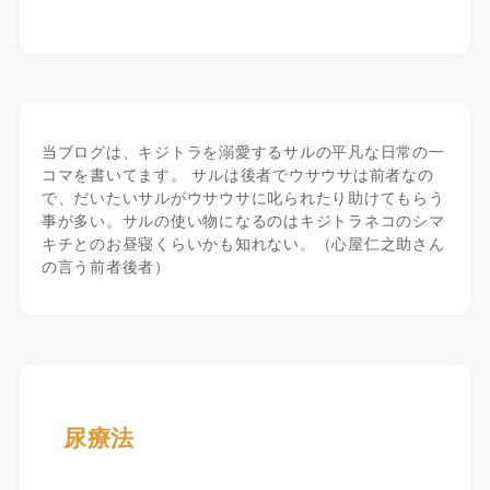
当ブログは、キジトラを溺愛するサルの平凡な日常の一
コマを書いてます。 サルは後者でウサウサは前者なの
で、だいたいサルがウサウサに叱られたり助けてもらう
事が多い。サルの使い物になるのはキジトラネコのシマ
キチとのお昼寝くらいかも知れない。（心屋仁之助さん
の言う前者後者）
尿療法