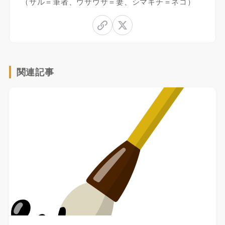
（サル＝筆者、ウサウサ＝妻、シマキチ＝ネコ）
関連記事