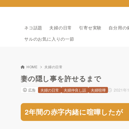
ネコ話題
夫婦の日常
引寄せ実験
自分用の
サルのお気に入りの一節
HOME
夫婦の日常
妻の隠し事を許せるまで
2021年
広告
夫婦の日常
夫婦仲良し話
夫婦喧嘩
2年間の赤字内緒に喧嘩したが