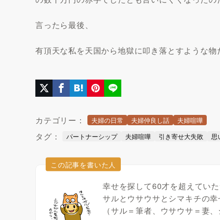
言ったら最後、
有頂天な私を天国から地獄に叩き落とすような物
カテゴリー：
夫婦の日常
夫婦仲良し話
夫婦喧嘩
タグ：
パートナーシップ
夫婦喧嘩
引き寄せ大失敗
思
この記事を書いた人
幸せを探して60才を超えてい
サルとウサウサとシマキチの幸
（サル＝筆者、ウサウサ＝妻、