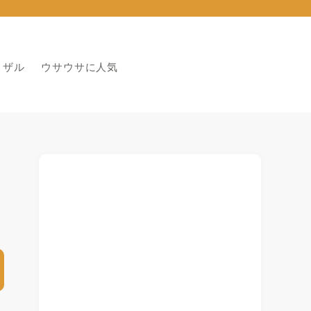
りザル
ウサウサに人気