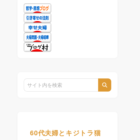
60代夫婦とキジトラ猫