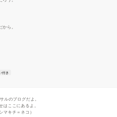
だから。
い付き
たサルのブログだよ。
せはここにあるよ。
シマキチ＝ネコ）