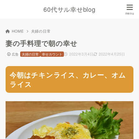
60代サル幸せblog
HOME
夫婦の日常
妻の手料理で朝の幸せ
2022年3月4日
2022年4月25日
広告
夫婦の日常
幸せカウント
今朝はチキンライス、カレー、オム
ライス