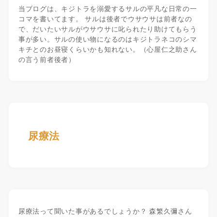
当ブログは、キジトラを溺愛するサルの平凡な日常の一
コマを書いてます。 サルは後者でウサウサは前者なの
で、だいたいサルがウサウサに叱られたり助けてもらう
事が多い。サルの使い物になるのはキジトラネコのシマ
キチとのお昼寝くらいかも知れない。（心屋仁之助さん
の言う前者後者）
尿療法
尿療法って聞いた事があるでしょうか？ 森繁久彌さん