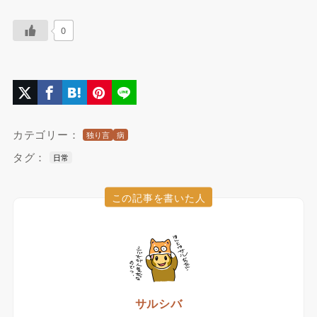
0
カテゴリー：
独り言
病
タグ：
日常
この記事を書いた人
サルシバ