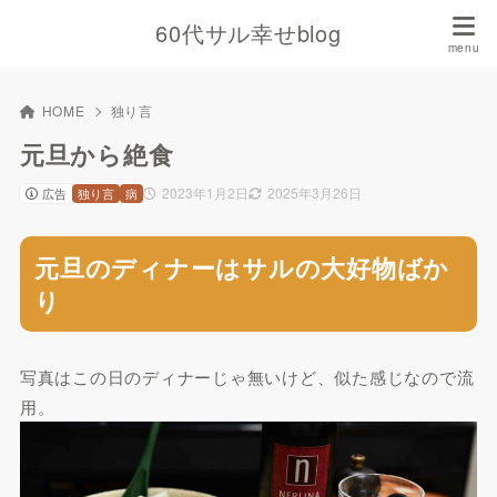
60代サル幸せblog
HOME
独り言
元旦から絶食
2023年1月2日
2025年3月26日
広告
独り言
病
元旦のディナーはサルの大好物ばか
り
写真はこの日のディナーじゃ無いけど、似た感じなので流
用。