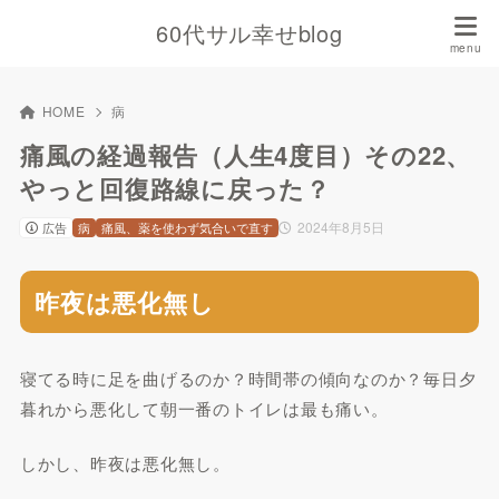
60代サル幸せblog
HOME
病
痛風の経過報告（人生4度目）その22、
やっと回復路線に戻った？
2024年8月5日
広告
病
痛風、薬を使わず気合いで直す
昨夜は悪化無し
寝てる時に足を曲げるのか？時間帯の傾向なのか？毎日夕
暮れから悪化して朝一番のトイレは最も痛い。
しかし、昨夜は悪化無し。