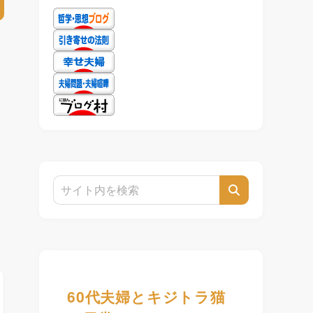
60代夫婦とキジトラ猫