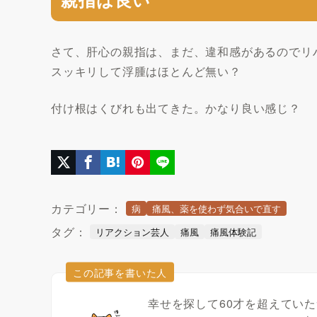
さて、肝心の親指は、まだ、違和感があるのでリ
スッキリして浮腫はほとんど無い？
付け根はくびれも出てきた。かなり良い感じ？
カテゴリー：
病
痛風、薬を使わず気合いで直す
タグ：
リアクション芸人
痛風
痛風体験記
この記事を書いた人
幸せを探して60才を超えてい