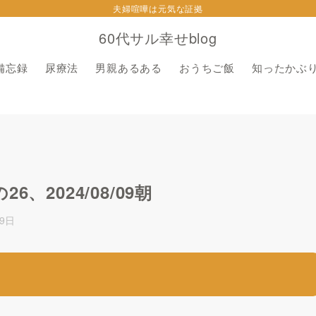
夫婦喧嘩は元気な証拠
60代サル幸せblog
備忘録
尿療法
男親あるある
おうちご飯
知ったかぶ
2024/08/09朝
月9日