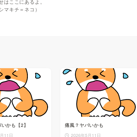
せはここにあるよ。
シマキチ＝ネコ）
バいかも【2】
痛風？ヤバいかも
5月11日
2026年5月11日