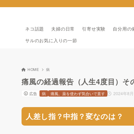
ネコ話題
夫婦の日常
引寄せ実験
自分用の
サルのお気に入りの一節
HOME
病
痛風の経過報告（人生4度目）その26、
2024年8
広告
病
痛風、薬を使わず気合いで直す
人差し指？中指？変なのは？