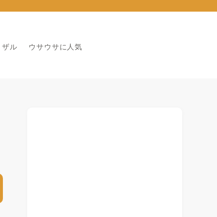
りザル
ウサウサに人気