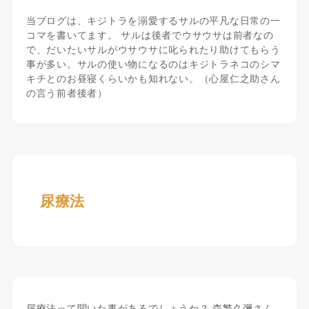
当ブログは、キジトラを溺愛するサルの平凡な日常の一
コマを書いてます。 サルは後者でウサウサは前者なの
で、だいたいサルがウサウサに叱られたり助けてもらう
事が多い。サルの使い物になるのはキジトラネコのシマ
キチとのお昼寝くらいかも知れない。（心屋仁之助さん
の言う前者後者）
尿療法
尿療法って聞いた事があるでしょうか？ 森繁久彌さん