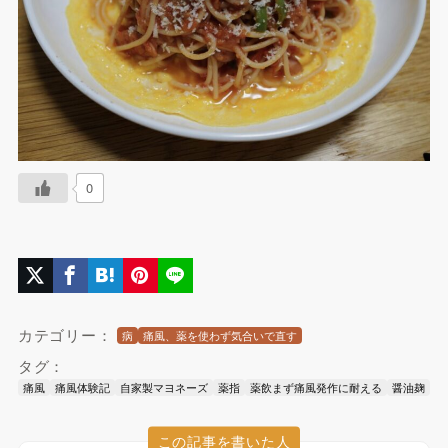
0
カテゴリー：
病
痛風、薬を使わず気合いで直す
タグ：
痛風
痛風体験記
自家製マヨネーズ
薬指
薬飲まず痛風発作に耐える
醤油麹
この記事を書いた人