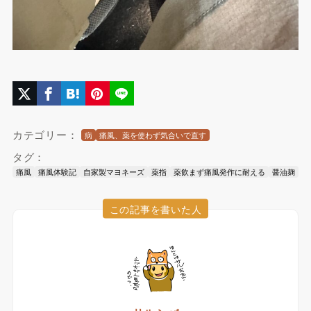
カテゴリー：
病
痛風、薬を使わず気合いで直す
タグ：
痛風
痛風体験記
自家製マヨネーズ
薬指
薬飲まず痛風発作に耐える
醤油麹
この記事を書いた人