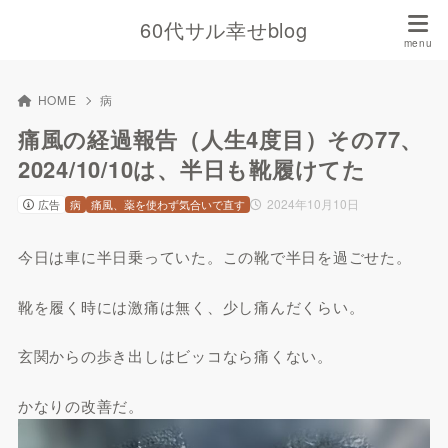
60代サル幸せblog
HOME
病
痛風の経過報告（人生4度目）その77、
2024/10/10は、半日も靴履けてた
2024年10月10日
広告
病
痛風、薬を使わず気合いで直す
今日は車に半日乗っていた。この靴で半日を過ごせた。
靴を履く時には激痛は無く、少し痛んだくらい。
玄関からの歩き出しはビッコなら痛くない。
かなりの改善だ。