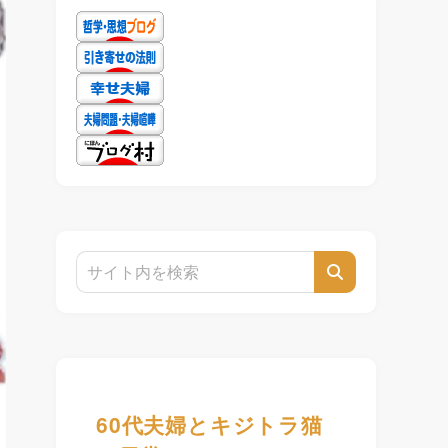
60代夫婦とキジトラ猫