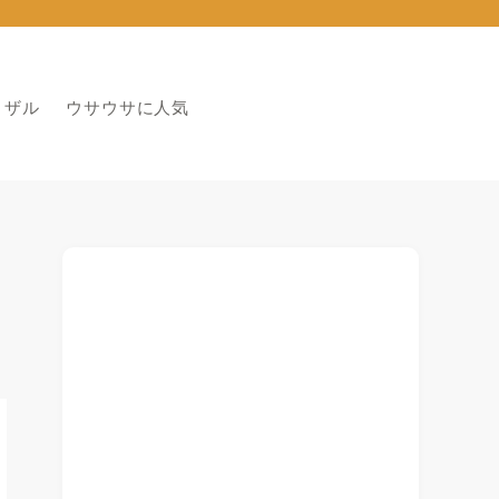
りザル
ウサウサに人気