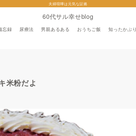
夫婦喧嘩は元気な証拠
60代サル幸せblog
備忘録
尿療法
男親あるある
おうちご飯
知ったかぶ
ーキ米粉だよ