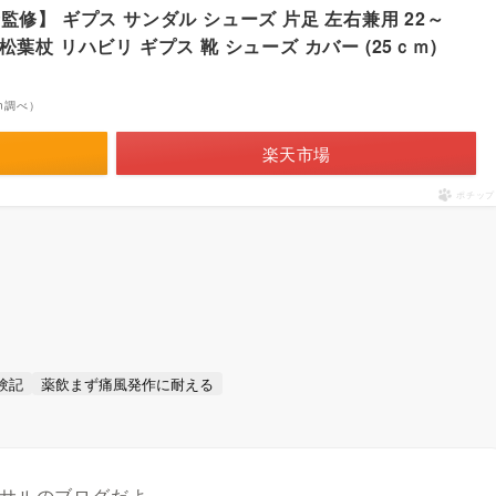
士監修】 ギプス サンダル シューズ 片足 左右兼用 22～
松葉杖 リハビリ ギプス 靴 シューズ カバー (25ｃｍ)
zon調べ）
楽天市場
ポチップ
験記
薬飲まず痛風発作に耐える
たサルのブログだよ。