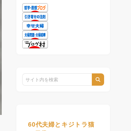
60代夫婦とキジトラ猫