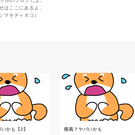
せはここにあるよ。
シマキチ＝ネコ）
バいかも【2】
痛風？ヤバいかも