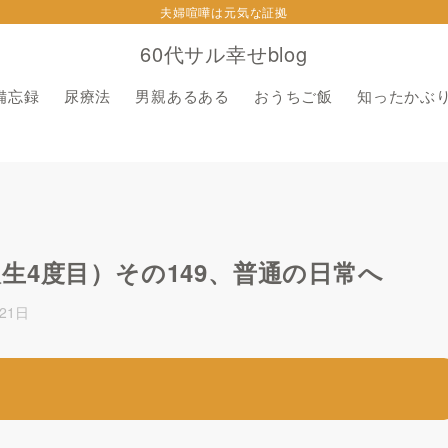
夫婦喧嘩は元気な証拠
60代サル幸せblog
備忘録
尿療法
男親あるある
おうちご飯
知ったかぶ
生4度目）その149、普通の日常へ
21日