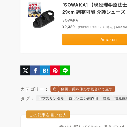
[SOWAKA] 【現役理学療法
29cm 調整可能 介護シューズ 
SOWAKA
¥2,380
（2026/08/03 09:25時点 | Ama
Amazon
カテゴリー：
病
痛風、薬を使わず気合いで直す
タグ：
ギプスサンダル
ロキソニン副作用
痛風
痛風体
この記事を書いた人
幸せを探して60才を超えてい