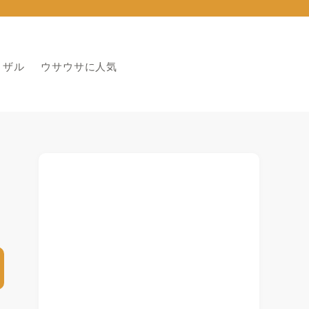
りザル
ウサウサに人気