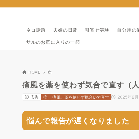
ネコ話題
夫婦の日常
引寄せ実験
自分用の
サルのお気に入りの一節
HOME
病
痛風を薬を使わず気合で直す（人
2025年2月
広告
病
痛風、薬を使わず気合いで直す
悩んで報告が遅くなりました