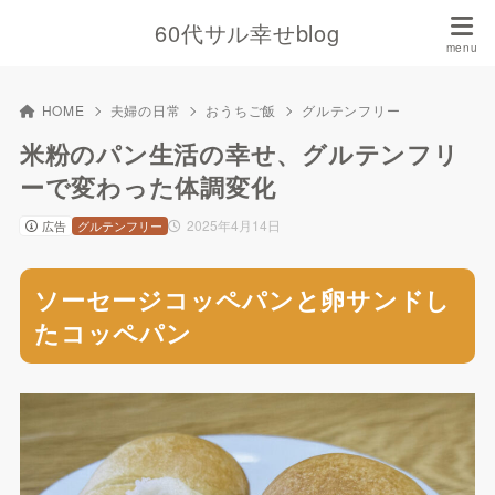
60代サル幸せblog
HOME
夫婦の日常
おうちご飯
グルテンフリー
米粉のパン生活の幸せ、グルテンフリ
ーで変わった体調変化
2025年4月14日
広告
グルテンフリー
ソーセージコッペパンと卵サンドし
たコッペパン