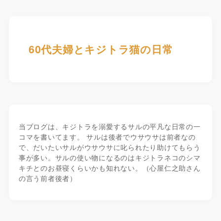
60代夫婦とキジトラ猫の日常
当ブログは、キジトラを溺愛するサルの平凡な日常の一
コマを書いてます。 サルは後者でウサウサは前者なの
で、だいたいサルがウサウサに叱られたり助けてもらう
事が多い。サルの使い物になるのはキジトラネコのシマ
キチとのお昼寝くらいかも知れない。（心屋仁之助さん
の言う前者後者）