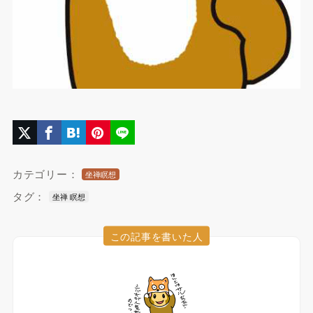
カテゴリー：
坐禅瞑想
タグ：
坐禅 瞑想
この記事を書いた人