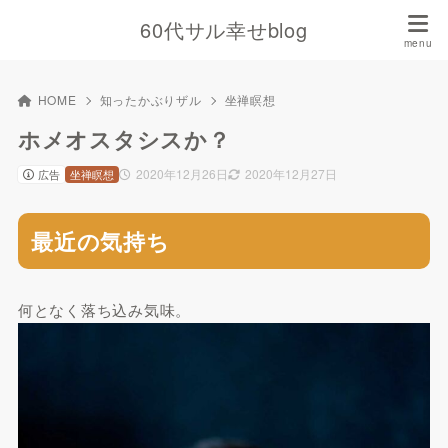
60代サル幸せblog
HOME
知ったかぶりザル
坐禅瞑想
ホメオスタシスか？
2020年12月26日
2020年12月27日
広告
坐禅瞑想
最近の気持ち
何となく落ち込み気味。