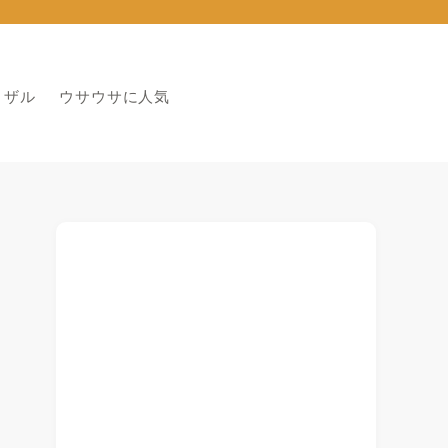
りザル
ウサウサに人気