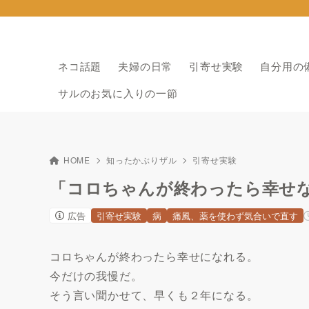
ネコ話題
夫婦の日常
引寄せ実験
自分用の
サルのお気に入りの一節
HOME
知ったかぶりザル
引寄せ実験
「コロちゃんが終わったら幸せ
広告
引寄せ実験
病
痛風、薬を使わず気合いで直す
コロちゃんが終わったら幸せになれる。
今だけの我慢だ。
そう言い聞かせて、早くも２年になる。