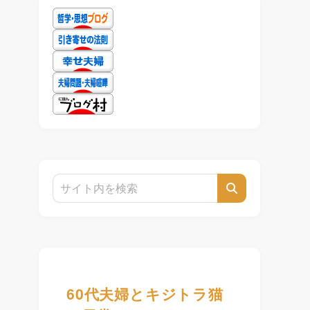
60代夫婦とキジトラ猫