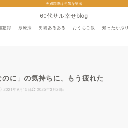
夫婦喧嘩は元気な証拠
60代サル幸せblog
備忘録
尿療法
男親あるある
おうちご飯
知ったかぶ
なのに」の気持ちに、もう疲れた
2021年9月15日
2025年3月26日